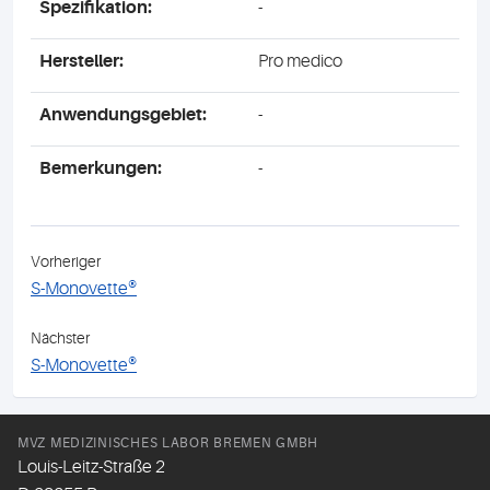
Spezifikation:
-
Hersteller:
Pro medico
Anwendungsgebiet:
-
Bemerkungen:
-
Vorheriger
S-Monovette®
Nächster
S-Monovette®
MVZ MEDIZINISCHES LABOR BREMEN GMBH
Louis-Leitz-Straße 2