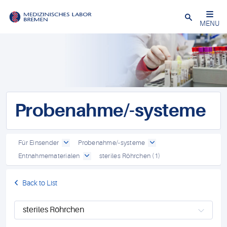
Schließen
MENU
Probenahme/-systeme
Für Einsender
Probenahme/-systeme
Entnahmematerialen
steriles Röhrchen (1)
Back to List
steriles Röhrchen