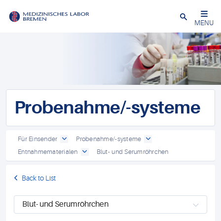
Schließen
MENU
Probenahme/-systeme
Für Einsender
Probenahme/-systeme
Entnahmematerialen
Blut- und Serumröhrchen
Back to List
Blut- und Serumröhrchen