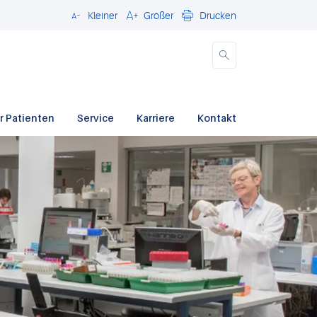
Kleiner
Größer
Drucken
Schließen
r Patienten
Service
Karriere
Kontakt