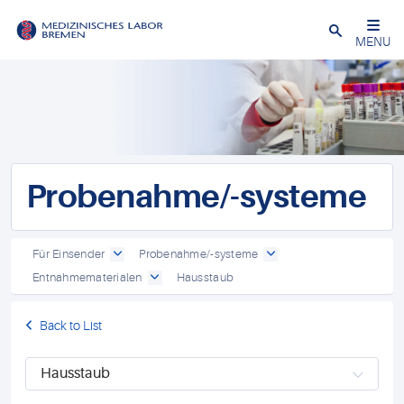
Schließen
MENU
Probenahme/-systeme
Für Einsender
Probenahme/-systeme
Entnahmematerialen
Hausstaub
Back to List
Hausstaub