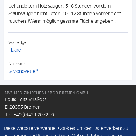
behandeltem Holz saugen. 5 - 6 Stunden vor dem
Staubsaugen nicht lüften. 10 - 12 Stunden vorher nicht
rauchen. (Wenn möglich gesamte Fläche angeben).
Vorheriger
Haare
Nächster
S-Monovette®
MVZ MEDIZINISCHES LABOR BREMEN GMBH
Louis-Leitz-Straße 2
D-28355 Bremen
Tel: +49 (0)421 2072 - 0
Fax: +49 (0)421 2072 - 167
Diese Website verwendet Cookies, um den Datenverkehr zu
Email:
info@mlhb.de