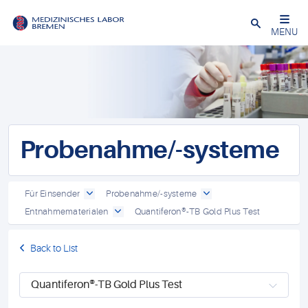
Schließen
MENU
Probenahme/-systeme
Für Einsender
Probenahme/-systeme
Entnahmematerialen
Quantiferon®-TB Gold Plus Test
Back to List
Quantiferon®-TB Gold Plus Test