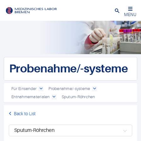
Schließen
MENU
Probenahme/-systeme
Für Einsender
Probenahme/-systeme
Entnahmematerialen
Sputum-Röhrchen
Back to List
Sputum-Röhrchen