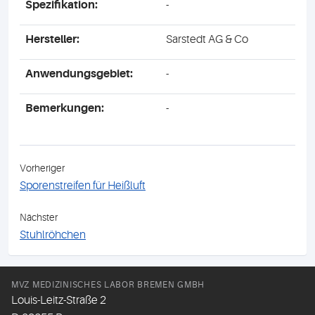
Spezifikation:
-
Hersteller:
Sarstedt AG & Co
Anwendungsgebiet:
-
Bemerkungen:
-
Vorheriger
Sporenstreifen für Heißluft
Nächster
Stuhlröhchen
MVZ MEDIZINISCHES LABOR BREMEN GMBH
Louis-Leitz-Straße 2