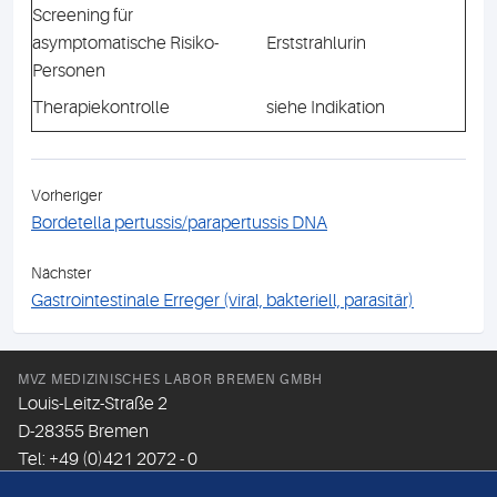
Screening für
asymptomatische Risiko-
Erststrahlurin
Personen
Therapiekontrolle
siehe Indikation
Vorheriger
Bordetella pertussis/parapertussis DNA
Nächster
Gastrointestinale Erreger (viral, bakteriell, parasitär)
MVZ MEDIZINISCHES LABOR BREMEN GMBH
Louis-Leitz-Straße 2
D-28355 Bremen
Tel: +49 (0)421 2072 - 0
Fax: +49 (0)421 2072 - 167