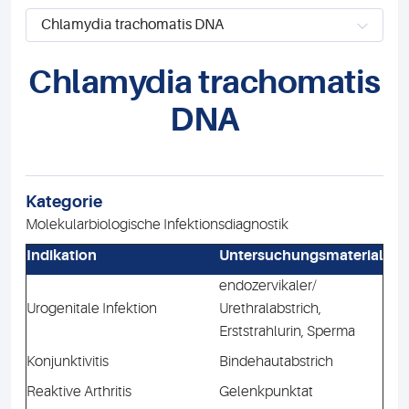
Chlamydia trachomatis DNA
Chlamydia trachomatis
DNA
Kategorie
Molekularbiologische Infektionsdiagnostik
Indikation
Untersuchungsmaterial
endozervikaler/
Urogenitale Infektion
Urethralabstrich,
Erststrahlurin, Sperma
Konjunktivitis
Bindehautabstrich
Reaktive Arthritis
Gelenkpunktat