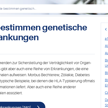
e bestimmen genetisch...
estimmen genetische
rankungen
a1
A
Au
Bi
rden zur Sicherstellung der Verträglichkeit vor Organ-
U
 gibt aber auch eine Reihe von Erkrankungen, die eine
B
alen aufweisen. Morbus Bechterew, Zöliakie, Diabetes
Bl
,typische Beispiele, bei denen die HLA-Typisierung oftmals
E
ormationen liefert. Aber auch eine Reihe anderer
C
en assoziiert.
D
St
krankungen [581]