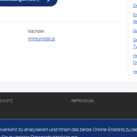
D
E
de
Ga
Nächster
Immunstatus
G
T
H
O
He
H
E
I
CHUTZ
IMPRESSUM
I
K
La
rkehr zu analysieren und Ihnen das beste Online-Erlebnis zu biet
sp