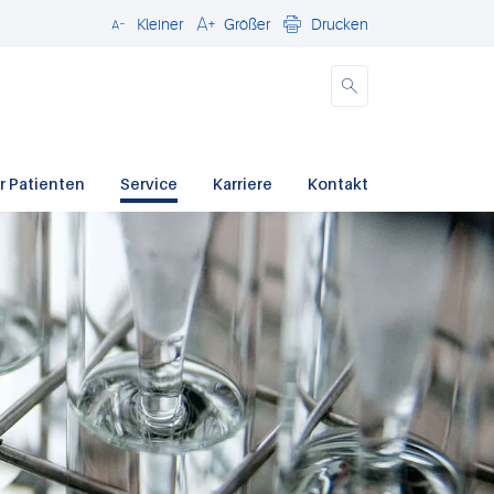
Kleiner
Größer
Drucken
Schließen
r Patienten
Service
Karriere
Kontakt