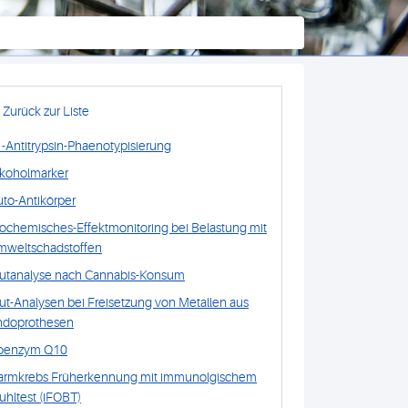
Zurück zur Liste
-Antitrypsin-Phaenotypisierung
lkoholmarker
to-Antikörper
ochemisches-Effektmonitoring bei Belastung mit
mweltschadstoffen
lutanalyse nach Cannabis-Konsum
ut-Analysen bei Freisetzung von Metallen aus
ndoprothesen
oenzym Q10
armkrebs Früherkennung mit immunolgischem
uhltest (iFOBT)