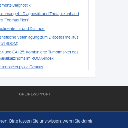
emenz-Diagnostik
isenmangel – Diagnostik und Therapie anhand
s "Thomas-Plots"
stroenteritis und Diarrhoe
enetische Veranlagung zum Diabetes mellitus
yp1 (IDDM)
e4 und CA125: Kombinierte Tumormarker des
varialkarzinoms im ROMA-Index
licobacter pylori Gastritis
LA-Merkmale bestimmen genetische
rkrankungen
mmunstatus
ONLINE-SUPPORT
soenzyme, Makroenzyme
rebsvorsorge durch Stuhluntersuchungen
ctoferrin und Calprotectin im Stuhl: sensitive und
en. Bitte lassen Sie uns wissen, wenn Sie damit
ezifische Labormarker bei entzündlichen