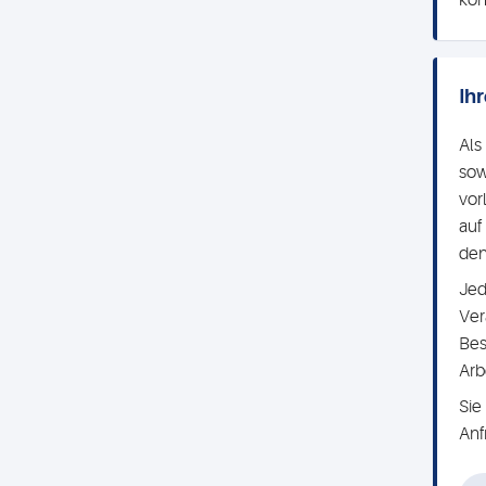
kon
Ih
Als
sow
vor
auf
den
Jed
Ver
Bes
Arb
Sie
Anf