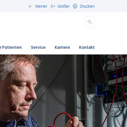
Kleiner
Größer
Drucken
Schließen
r Patienten
Service
Karriere
Kontakt