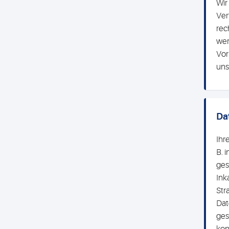
Wir
Ver
rec
wer
Vor
uns
Da
Ihr
B. 
ges
Ink
Str
Dat
ges