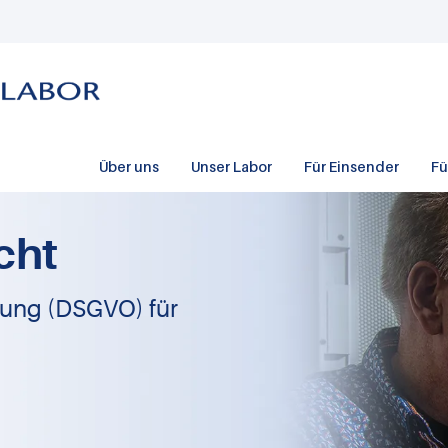
Über uns
Unser Labor
Für Einsender
Fü
cht
ung (DSGVO) für