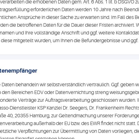
 verarbeiten die erhobenen Daten gem. Art. 6 Abs. 1 lit. b DSGVO 
tragserfüllung erforderlichen Daten werden 10 Jahre nach Beend
htlichen Ansprüche in dieser Sache zu erwarten sind. Im Fall des
den die betroffenen Daten für die Dauer dieser Fristen archiviert
namen und Ihre vollständige Anschrift und ggf. weitere Kontaktd
 diese mitgeteilt wurden, um Ihnen die Befundergebnisse und g
tenempfänger
e Daten behandeln wir selbstverständlich vertraulich. Ggf. geben wir
in den Bereichen EDV oder Datenvernichtung streng weisungsgeb
onderte Verträge zur Auftragsverarbeitung geschlossen wurden.
asso-Dienstleister KSP Kanzlei Dr. Seegers, Dr. Frankenheim Rech
aße 40, 20355 Hamburg, zur Geltendmachung unserer Forderung
enverarbeitung außerhalb der EU bzw. des EWR findet nicht statt. 
etzliche Verpflichtungen zur Übermittlung von Daten vorliegen, di