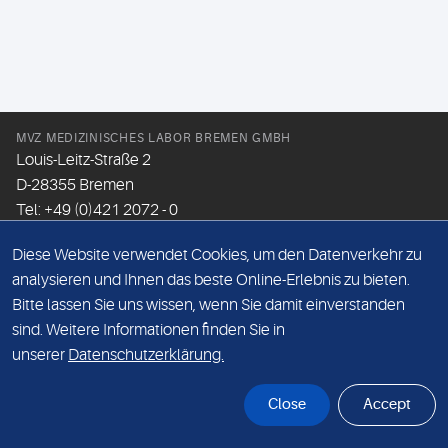
MVZ MEDIZINISCHES LABOR BREMEN GMBH
Louis-Leitz-Straße 2
D-28355 Bremen
Tel: +49 (0)421 2072 - 0
Fax: +49 (0)421 2072 - 167
Diese Website verwendet Cookies, um den Datenverkehr zu
Email:
info@mlhb.de
analysieren und Ihnen das beste Online-Erlebnis zu bieten.
Bitte lassen Sie uns wissen, wenn Sie damit einverstanden
DATENSCHUTZ
sind. Weitere Informationen finden Sie in
IMPRESSUM
unserer
Datenschutzerklärung.
ONLINE-SUPPORT
Close
Accept
© Sonic Healthcare 2026