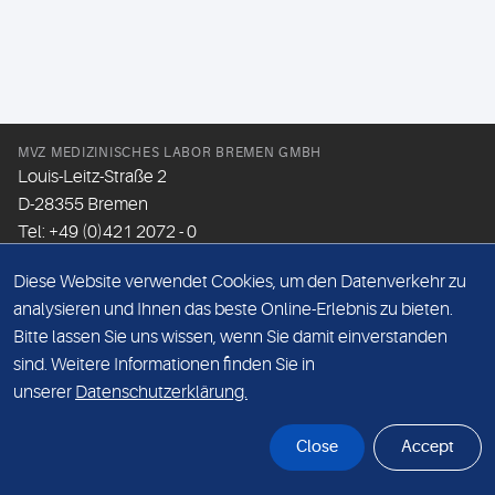
MVZ MEDIZINISCHES LABOR BREMEN GMBH
Louis-Leitz-Straße 2
D-28355 Bremen
Tel: +49 (0)421 2072 - 0
Fax: +49 (0)421 2072 - 167
Diese Website verwendet Cookies, um den Datenverkehr zu
Email:
info@mlhb.de
analysieren und Ihnen das beste Online-Erlebnis zu bieten.
Bitte lassen Sie uns wissen, wenn Sie damit einverstanden
DATENSCHUTZ
sind. Weitere Informationen finden Sie in
IMPRESSUM
unserer
Datenschutzerklärung.
ONLINE-SUPPORT
Close
Accept
© Sonic Healthcare 2026