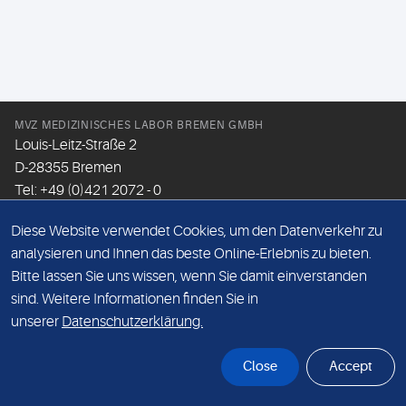
MVZ MEDIZINISCHES LABOR BREMEN GMBH
Louis-Leitz-Straße 2
D-28355 Bremen
Tel: +49 (0)421 2072 - 0
Fax: +49 (0)421 2072 - 167
Diese Website verwendet Cookies, um den Datenverkehr zu
Email:
info@mlhb.de
analysieren und Ihnen das beste Online-Erlebnis zu bieten.
Bitte lassen Sie uns wissen, wenn Sie damit einverstanden
DATENSCHUTZ
sind. Weitere Informationen finden Sie in
IMPRESSUM
unserer
Datenschutzerklärung.
ONLINE-SUPPORT
Close
Accept
© Sonic Healthcare 2026