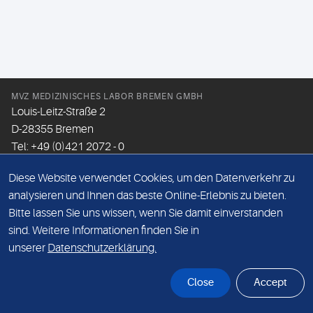
MVZ MEDIZINISCHES LABOR BREMEN GMBH
Louis-Leitz-Straße 2
D-28355 Bremen
Tel: +49 (0)421 2072 - 0
Fax: +49 (0)421 2072 - 167
Diese Website verwendet Cookies, um den Datenverkehr zu
Email:
info@mlhb.de
analysieren und Ihnen das beste Online-Erlebnis zu bieten.
Bitte lassen Sie uns wissen, wenn Sie damit einverstanden
DATENSCHUTZ
sind. Weitere Informationen finden Sie in
IMPRESSUM
unserer
Datenschutzerklärung.
ONLINE-SUPPORT
Close
Accept
© Sonic Healthcare 2026