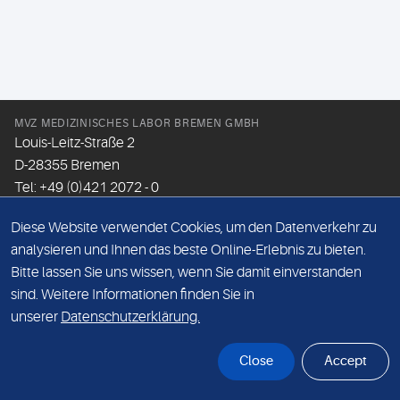
MVZ MEDIZINISCHES LABOR BREMEN GMBH
Louis-Leitz-Straße 2
D-28355 Bremen
Tel: +49 (0)421 2072 - 0
Fax: +49 (0)421 2072 - 167
Diese Website verwendet Cookies, um den Datenverkehr zu
Email:
info@mlhb.de
analysieren und Ihnen das beste Online-Erlebnis zu bieten.
Bitte lassen Sie uns wissen, wenn Sie damit einverstanden
DATENSCHUTZ
sind. Weitere Informationen finden Sie in
IMPRESSUM
unserer
Datenschutzerklärung.
ONLINE-SUPPORT
Close
Accept
© Sonic Healthcare 2026