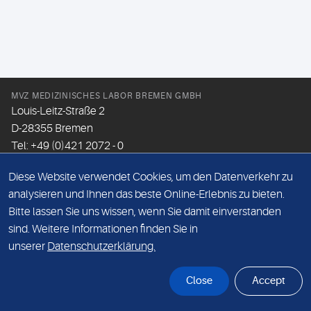
MVZ MEDIZINISCHES LABOR BREMEN GMBH
Louis-Leitz-Straße 2
D-28355 Bremen
Tel: +49 (0)421 2072 - 0
Fax: +49 (0)421 2072 - 167
Diese Website verwendet Cookies, um den Datenverkehr zu
Email:
info@mlhb.de
analysieren und Ihnen das beste Online-Erlebnis zu bieten.
Bitte lassen Sie uns wissen, wenn Sie damit einverstanden
DATENSCHUTZ
sind. Weitere Informationen finden Sie in
IMPRESSUM
unserer
Datenschutzerklärung.
ONLINE-SUPPORT
Close
Accept
© Sonic Healthcare 2026