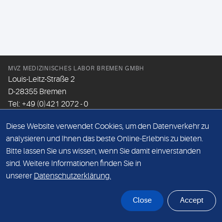
MVZ MEDIZINISCHES LABOR BREMEN GMBH
Louis-Leitz-Straße 2
D-28355 Bremen
Tel: +49 (0)421 2072 - 0
Fax: +49 (0)421 2072 - 167
Diese Website verwendet Cookies, um den Datenverkehr zu
Email:
info@mlhb.de
analysieren und Ihnen das beste Online-Erlebnis zu bieten.
Bitte lassen Sie uns wissen, wenn Sie damit einverstanden
DATENSCHUTZ
sind. Weitere Informationen finden Sie in
IMPRESSUM
unserer
Datenschutzerklärung.
ONLINE-SUPPORT
Close
Accept
© Sonic Healthcare 2026