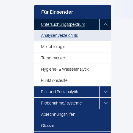
Für Einsender
Untersuchungsspektrum
Analysenverzeichnis
Mikrobiologie
Tumormarker
Hygiene- & Wasseranalytik
Funktionsteste
Prä- und Postanalytik
Probenahme/-systeme
Abrechnungshilfen
Glossar