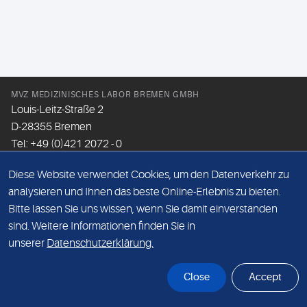
MVZ MEDIZINISCHES LABOR BREMEN GMBH
Louis-Leitz-Straße 2
D-28355 Bremen
Tel: +49 (0)421 2072 - 0
Fax: +49 (0)421 2072 - 167
Diese Website verwendet Cookies, um den Datenverkehr zu
Email:
info@mlhb.de
analysieren und Ihnen das beste Online-Erlebnis zu bieten.
Bitte lassen Sie uns wissen, wenn Sie damit einverstanden
DATENSCHUTZ
sind. Weitere Informationen finden Sie in
IMPRESSUM
unserer
Datenschutzerklärung.
ONLINE-SUPPORT
Close
Accept
© Sonic Healthcare 2026