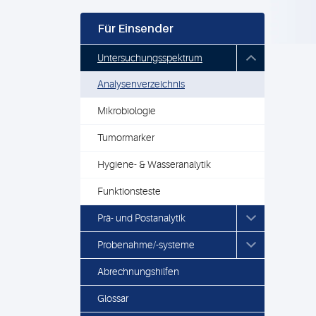
Für Einsender
Untersuchungsspektrum
Analysenverzeichnis
Mikrobiologie
Tumormarker
Hygiene- & Wasseranalytik
Funktionsteste
Prä- und Postanalytik
Probenahme/-systeme
Abrechnungshilfen
Glossar