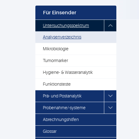
Für Einsender
Untersuchungsspektrum
Analysenverzeichnis
Mikrobiologie
Tumormarker
Hygiene- & Wasseranalytik
Funktionsteste
Prä- und Postanalytik
Probenahme/-systeme
Abrechnungshilfen
Glossar