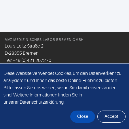
MVZ MEDIZINISCHES LABOR BREMEN GMBH
Louis-Leitz-Straße 2
D-28355 Bremen
Tel: +49 (0)421 2072 - 0
Fax: +49 (0)421 2072 - 167
Diese Website verwendet Cookies, um den Datenverkehr zu
Email:
info@mlhb.de
analysieren und Ihnen das beste Online-Erlebnis zu bieten.
Bitte lassen Sie uns wissen, wenn Sie damit einverstanden
DATENSCHUTZ
sind. Weitere Informationen finden Sie in
IMPRESSUM
unserer
Datenschutzerklärung.
ONLINE-SUPPORT
Close
Accept
© Sonic Healthcare 2026