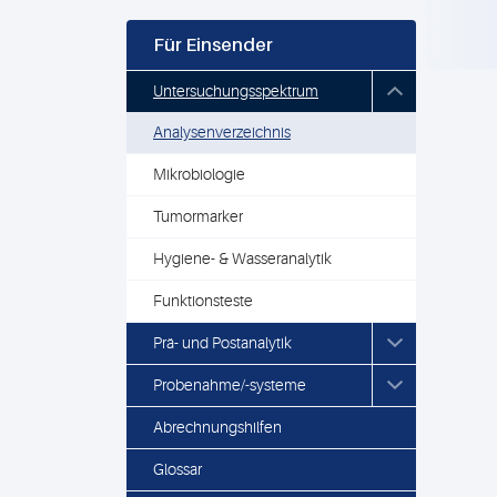
Für Einsender
Untersuchungsspektrum
Analysenverzeichnis
Mikrobiologie
Tumormarker
Hygiene- & Wasseranalytik
Funktionsteste
Prä- und Postanalytik
Probenahme/-systeme
Abrechnungshilfen
Glossar