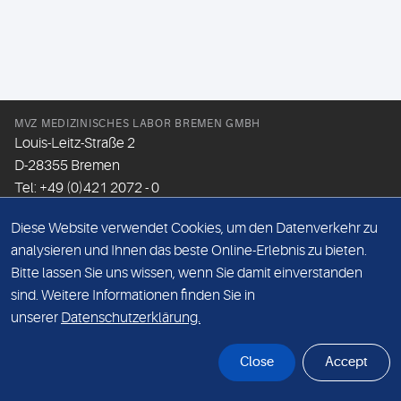
MVZ MEDIZINISCHES LABOR BREMEN GMBH
Louis-Leitz-Straße 2
D-28355 Bremen
Tel: +49 (0)421 2072 - 0
Fax: +49 (0)421 2072 - 167
Diese Website verwendet Cookies, um den Datenverkehr zu
Email:
info@mlhb.de
analysieren und Ihnen das beste Online-Erlebnis zu bieten.
Bitte lassen Sie uns wissen, wenn Sie damit einverstanden
DATENSCHUTZ
sind. Weitere Informationen finden Sie in
IMPRESSUM
unserer
Datenschutzerklärung.
ONLINE-SUPPORT
Close
Accept
© Sonic Healthcare 2026