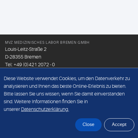
MVZ MEDIZINISCHES LABOR BREMEN GMBH
Louis-Leitz-Straße 2
D-28355 Bremen
Tel: +49 (0)421 2072 - 0
Fax: +49 (0)421 2072 - 167
Diese Website verwendet Cookies, um den Datenverkehr zu
Email:
info@mlhb.de
analysieren und Ihnen das beste Online-Erlebnis zu bieten.
Bitte lassen Sie uns wissen, wenn Sie damit einverstanden
DATENSCHUTZ
sind. Weitere Informationen finden Sie in
IMPRESSUM
unserer
Datenschutzerklärung.
ONLINE-SUPPORT
Close
Accept
© Sonic Healthcare 2026