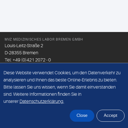
MVZ MEDIZINISCHES LABOR BREMEN GMBH
Louis-Leitz-Straße 2
D-28355 Bremen
Tel: +49 (0)421 2072 - 0
Fax: +49 (0)421 2072 - 167
Diese Website verwendet Cookies, um den Datenverkehr zu
Email:
info@mlhb.de
analysieren und Ihnen das beste Online-Erlebnis zu bieten.
Bitte lassen Sie uns wissen, wenn Sie damit einverstanden
DATENSCHUTZ
sind. Weitere Informationen finden Sie in
IMPRESSUM
unserer
Datenschutzerklärung.
ONLINE-SUPPORT
Close
Accept
© Sonic Healthcare 2026