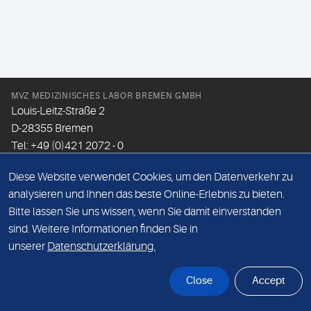
MVZ MEDIZINISCHES LABOR BREMEN GMBH
Louis-Leitz-Straße 2
D-28355 Bremen
Tel: +49 (0)421 2072 - 0
Fax: +49 (0)421 2072 - 167
Diese Website verwendet Cookies, um den Datenverkehr zu
Email:
info@mlhb.de
analysieren und Ihnen das beste Online-Erlebnis zu bieten.
Bitte lassen Sie uns wissen, wenn Sie damit einverstanden
DATENSCHUTZ
sind. Weitere Informationen finden Sie in
IMPRESSUM
unserer
Datenschutzerklärung.
ONLINE-SUPPORT
Close
Accept
© Sonic Healthcare 2026