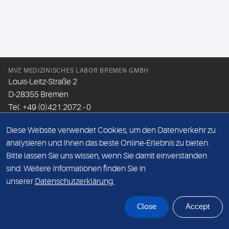
MVZ MEDIZINISCHES LABOR BREMEN GMBH
Louis-Leitz-Straße 2
D-28355 Bremen
Tel: +49 (0)421 2072 - 0
Fax: +49 (0)421 2072 - 167
Diese Website verwendet Cookies, um den Datenverkehr zu
Email:
info@mlhb.de
analysieren und Ihnen das beste Online-Erlebnis zu bieten.
Bitte lassen Sie uns wissen, wenn Sie damit einverstanden
DATENSCHUTZ
sind. Weitere Informationen finden Sie in
IMPRESSUM
unserer
Datenschutzerklärung.
ONLINE-SUPPORT
Close
Accept
© Sonic Healthcare 2026