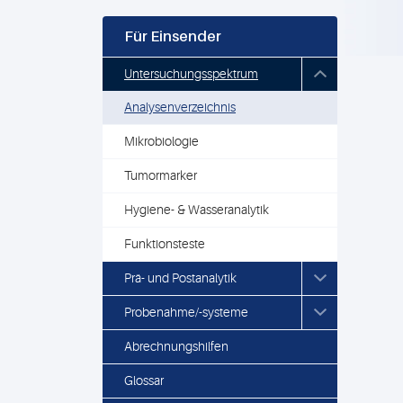
Für Einsender
Untersuchungsspektrum
Analysenverzeichnis
Mikrobiologie
Tumormarker
Hygiene- & Wasseranalytik
Funktionsteste
Prä- und Postanalytik
Probenahme/-systeme
Abrechnungshilfen
Glossar