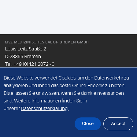
MVZ MEDIZINISCHES LABOR BREMEN GMBH
Louis-Leitz-Straße 2
D-28355 Bremen
Tel: +49 (0)421 2072 - 0
Fax: +49 (0)421 2072 - 167
Diese Website verwendet Cookies, um den Datenverkehr zu
Email:
info@mlhb.de
analysieren und Ihnen das beste Online-Erlebnis zu bieten.
Bitte lassen Sie uns wissen, wenn Sie damit einverstanden
DATENSCHUTZ
sind. Weitere Informationen finden Sie in
IMPRESSUM
unserer
Datenschutzerklärung.
ONLINE-SUPPORT
Close
Accept
© Sonic Healthcare 2026