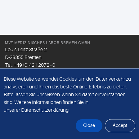
MVZ MEDIZINISCHES LABOR BREMEN GMBH
Louis-Leitz-Straße 2
D-28355 Bremen
Tel: +49 (0)421 2072 - 0
Fax: +49 (0)421 2072 - 167
Diese Website verwendet Cookies, um den Datenverkehr zu
Email:
info@mlhb.de
analysieren und Ihnen das beste Online-Erlebnis zu bieten.
Bitte lassen Sie uns wissen, wenn Sie damit einverstanden
DATENSCHUTZ
sind. Weitere Informationen finden Sie in
IMPRESSUM
unserer
Datenschutzerklärung.
ONLINE-SUPPORT
Close
Accept
© Sonic Healthcare 2026