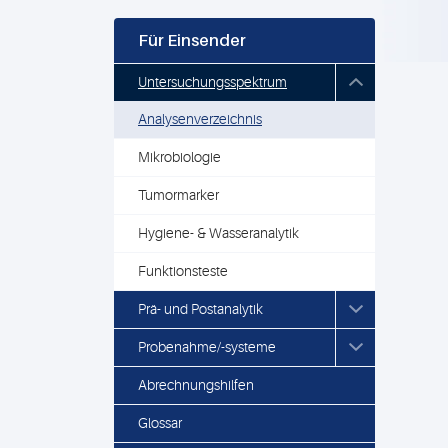
Für Einsender
Untersuchungsspektrum
Analysenverzeichnis
Mikrobiologie
Tumormarker
Hygiene- & Wasseranalytik
Funktionsteste
Prä- und Postanalytik
Probenahme/-systeme
Abrechnungshilfen
Glossar