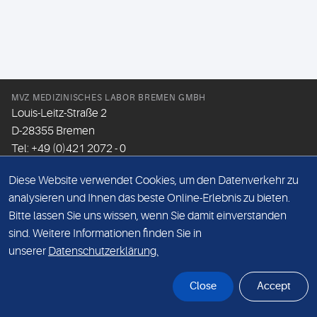
MVZ MEDIZINISCHES LABOR BREMEN GMBH
Louis-Leitz-Straße 2
D-28355 Bremen
Tel: +49 (0)421 2072 - 0
Fax: +49 (0)421 2072 - 167
Diese Website verwendet Cookies, um den Datenverkehr zu
Email:
info@mlhb.de
analysieren und Ihnen das beste Online-Erlebnis zu bieten.
Bitte lassen Sie uns wissen, wenn Sie damit einverstanden
DATENSCHUTZ
sind. Weitere Informationen finden Sie in
IMPRESSUM
unserer
Datenschutzerklärung.
ONLINE-SUPPORT
Close
Accept
© Sonic Healthcare 2026