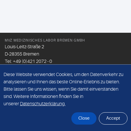
MVZ MEDIZINISCHES LABOR BREMEN GMBH
Louis-Leitz-Straße 2
D-28355 Bremen
Tel: +49 (0)421 2072 - 0
Fax: +49 (0)421 2072 - 167
Diese Website verwendet Cookies, um den Datenverkehr zu
Email:
info@mlhb.de
analysieren und Ihnen das beste Online-Erlebnis zu bieten.
Bitte lassen Sie uns wissen, wenn Sie damit einverstanden
DATENSCHUTZ
sind. Weitere Informationen finden Sie in
IMPRESSUM
unserer
Datenschutzerklärung.
ONLINE-SUPPORT
Close
Accept
© Sonic Healthcare 2026