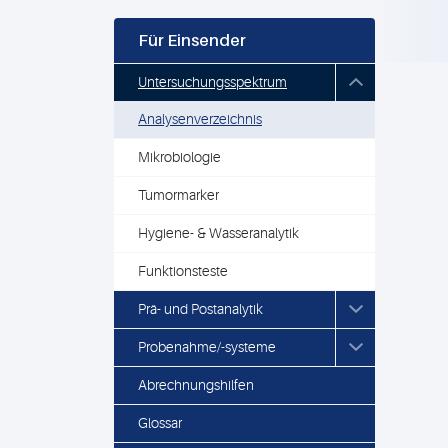
Für Einsender
Untersuchungsspektrum
Analysenverzeichnis
Mikrobiologie
Tumormarker
Hygiene- & Wasseranalytik
Funktionsteste
Prä- und Postanalytik
Probenahme/-systeme
Abrechnungshilfen
Glossar