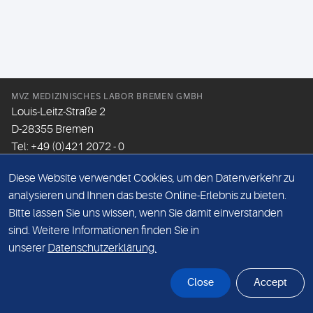
MVZ MEDIZINISCHES LABOR BREMEN GMBH
Louis-Leitz-Straße 2
D-28355 Bremen
Tel: +49 (0)421 2072 - 0
Fax: +49 (0)421 2072 - 167
Diese Website verwendet Cookies, um den Datenverkehr zu
Email:
info@mlhb.de
analysieren und Ihnen das beste Online-Erlebnis zu bieten.
Bitte lassen Sie uns wissen, wenn Sie damit einverstanden
DATENSCHUTZ
sind. Weitere Informationen finden Sie in
IMPRESSUM
unserer
Datenschutzerklärung.
ONLINE-SUPPORT
Close
Accept
© Sonic Healthcare 2026