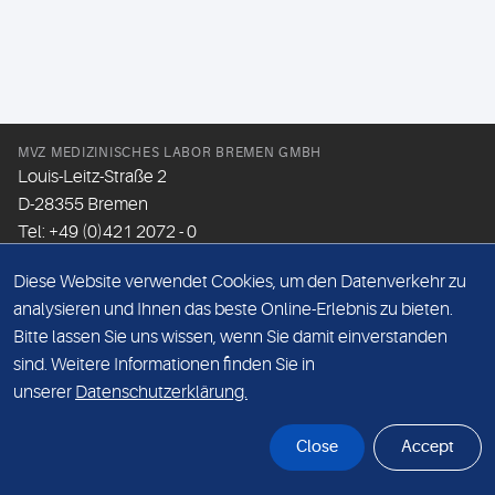
MVZ MEDIZINISCHES LABOR BREMEN GMBH
Louis-Leitz-Straße 2
D-28355 Bremen
Tel: +49 (0)421 2072 - 0
Fax: +49 (0)421 2072 - 167
Diese Website verwendet Cookies, um den Datenverkehr zu
Email:
info@mlhb.de
analysieren und Ihnen das beste Online-Erlebnis zu bieten.
Bitte lassen Sie uns wissen, wenn Sie damit einverstanden
DATENSCHUTZ
sind. Weitere Informationen finden Sie in
IMPRESSUM
unserer
Datenschutzerklärung.
ONLINE-SUPPORT
Close
Accept
© Sonic Healthcare 2026