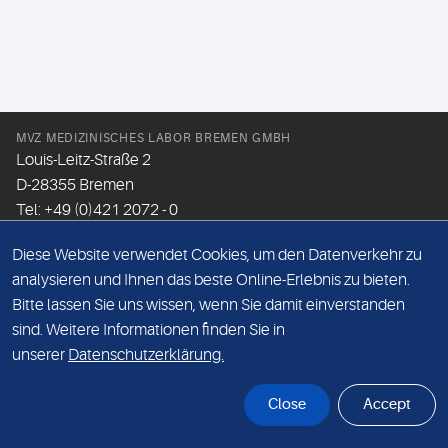
MVZ MEDIZINISCHES LABOR BREMEN GMBH
Louis-Leitz-Straße 2
D-28355 Bremen
Tel: +49 (0)421 2072 - 0
Fax: +49 (0)421 2072 - 167
Diese Website verwendet Cookies, um den Datenverkehr zu
Email:
info@mlhb.de
analysieren und Ihnen das beste Online-Erlebnis zu bieten.
Bitte lassen Sie uns wissen, wenn Sie damit einverstanden
DATENSCHUTZ
sind. Weitere Informationen finden Sie in
IMPRESSUM
unserer
Datenschutzerklärung.
ONLINE-SUPPORT
Close
Accept
© Sonic Healthcare 2026