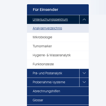
Für Einsender
Untersuchungsspektrum
Analysenverzeichnis
Mikrobiologie
Tumormarker
Hygiene- & Wasseranalytik
Funktionsteste
Prä- und Postanalytik
Probenahme/-systeme
Abrechnungshilfen
Glossar