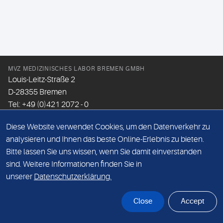
MVZ MEDIZINISCHES LABOR BREMEN GMBH
Louis-Leitz-Straße 2
D-28355 Bremen
Tel: +49 (0)421 2072 - 0
Fax: +49 (0)421 2072 - 167
Diese Website verwendet Cookies, um den Datenverkehr zu
Email:
info@mlhb.de
analysieren und Ihnen das beste Online-Erlebnis zu bieten.
Bitte lassen Sie uns wissen, wenn Sie damit einverstanden
DATENSCHUTZ
sind. Weitere Informationen finden Sie in
IMPRESSUM
unserer
Datenschutzerklärung.
ONLINE-SUPPORT
Close
Accept
© Sonic Healthcare 2026