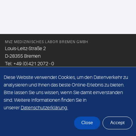
MVZ MEDIZINISCHES LABOR BREMEN GMBH
Louis-Leitz-Straße 2
D-28355 Bremen
Tel: +49 (0)421 2072 - 0
Fax: +49 (0)421 2072 - 167
Diese Website verwendet Cookies, um den Datenverkehr zu
Email:
info@mlhb.de
analysieren und Ihnen das beste Online-Erlebnis zu bieten.
Bitte lassen Sie uns wissen, wenn Sie damit einverstanden
DATENSCHUTZ
sind. Weitere Informationen finden Sie in
IMPRESSUM
unserer
Datenschutzerklärung.
ONLINE-SUPPORT
Close
Accept
© Sonic Healthcare 2026