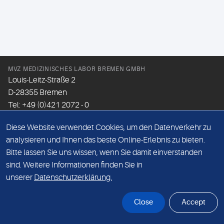
MVZ MEDIZINISCHES LABOR BREMEN GMBH
Louis-Leitz-Straße 2
D-28355 Bremen
Tel: +49 (0)421 2072 - 0
Fax: +49 (0)421 2072 - 167
Diese Website verwendet Cookies, um den Datenverkehr zu
Email:
info@mlhb.de
analysieren und Ihnen das beste Online-Erlebnis zu bieten.
Bitte lassen Sie uns wissen, wenn Sie damit einverstanden
DATENSCHUTZ
sind. Weitere Informationen finden Sie in
IMPRESSUM
unserer
Datenschutzerklärung.
ONLINE-SUPPORT
Close
Accept
© Sonic Healthcare 2026