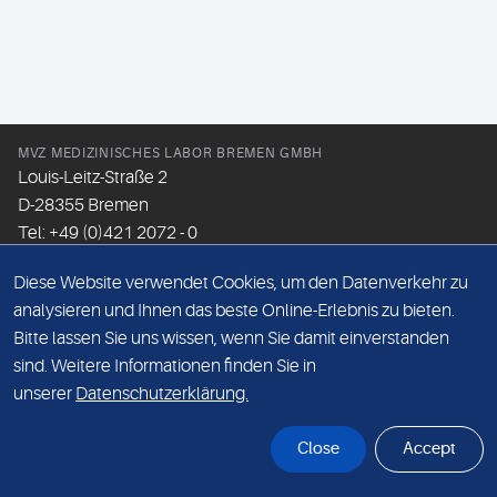
MVZ MEDIZINISCHES LABOR BREMEN GMBH
Louis-Leitz-Straße 2
D-28355 Bremen
Tel: +49 (0)421 2072 - 0
Fax: +49 (0)421 2072 - 167
Diese Website verwendet Cookies, um den Datenverkehr zu
Email:
info@mlhb.de
analysieren und Ihnen das beste Online-Erlebnis zu bieten.
Bitte lassen Sie uns wissen, wenn Sie damit einverstanden
DATENSCHUTZ
sind. Weitere Informationen finden Sie in
IMPRESSUM
unserer
Datenschutzerklärung.
ONLINE-SUPPORT
Close
Accept
© Sonic Healthcare 2026