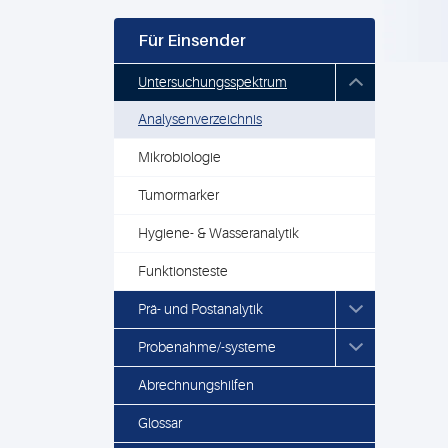
Für Einsender
Untersuchungsspektrum
Analysenverzeichnis
Mikrobiologie
Tumormarker
Hygiene- & Wasseranalytik
Funktionsteste
Prä- und Postanalytik
Probenahme/-systeme
Abrechnungshilfen
Glossar