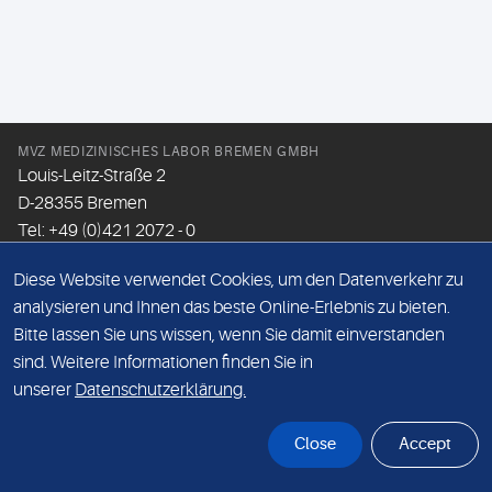
MVZ MEDIZINISCHES LABOR BREMEN GMBH
Louis-Leitz-Straße 2
D-28355 Bremen
Tel: +49 (0)421 2072 - 0
Fax: +49 (0)421 2072 - 167
Diese Website verwendet Cookies, um den Datenverkehr zu
Email:
info@mlhb.de
analysieren und Ihnen das beste Online-Erlebnis zu bieten.
Bitte lassen Sie uns wissen, wenn Sie damit einverstanden
DATENSCHUTZ
sind. Weitere Informationen finden Sie in
IMPRESSUM
unserer
Datenschutzerklärung.
ONLINE-SUPPORT
Close
Accept
© Sonic Healthcare 2026