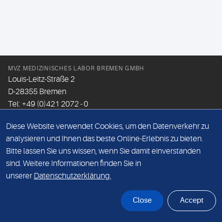
MVZ MEDIZINISCHES LABOR BREMEN GMBH
Louis-Leitz-Straße 2
D-28355 Bremen
Tel: +49 (0)421 2072 - 0
Fax: +49 (0)421 2072 - 167
Diese Website verwendet Cookies, um den Datenverkehr zu
Email:
info@mlhb.de
analysieren und Ihnen das beste Online-Erlebnis zu bieten.
Bitte lassen Sie uns wissen, wenn Sie damit einverstanden
DATENSCHUTZ
sind. Weitere Informationen finden Sie in
IMPRESSUM
unserer
Datenschutzerklärung.
ONLINE-SUPPORT
Close
Accept
© Sonic Healthcare 2026