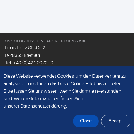
MVZ MEDIZINISCHES LABOR BREMEN GMBH
Louis-Leitz-Straße 2
D-28355 Bremen
Tel: +49 (0)421 2072 - 0
Fax: +49 (0)421 2072 - 167
Diese Website verwendet Cookies, um den Datenverkehr zu
Email:
info@mlhb.de
analysieren und Ihnen das beste Online-Erlebnis zu bieten.
Bitte lassen Sie uns wissen, wenn Sie damit einverstanden
DATENSCHUTZ
sind. Weitere Informationen finden Sie in
IMPRESSUM
unserer
Datenschutzerklärung.
ONLINE-SUPPORT
Close
Accept
© Sonic Healthcare 2026