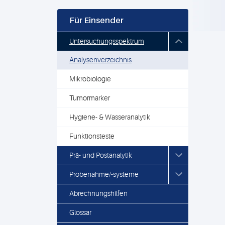
Für Einsender
Untersuchungsspektrum
Analysenverzeichnis
Mikrobiologie
Tumormarker
Hygiene- & Wasseranalytik
Funktionsteste
Prä- und Postanalytik
Probenahme/-systeme
Abrechnungshilfen
Glossar