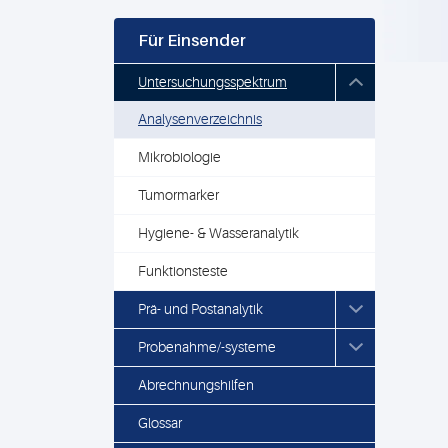
Für Einsender
Untersuchungsspektrum
Analysenverzeichnis
Mikrobiologie
Tumormarker
Hygiene- & Wasseranalytik
Funktionsteste
Prä- und Postanalytik
Probenahme/-systeme
Abrechnungshilfen
Glossar