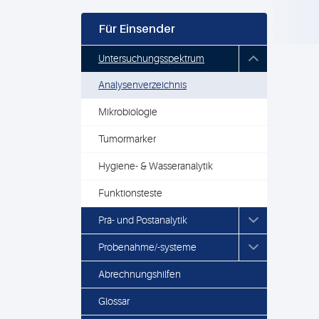
Für Einsender
Untersuchungsspektrum
Analysenverzeichnis
Mikrobiologie
Tumormarker
Hygiene- & Wasseranalytik
Funktionsteste
Prä- und Postanalytik
Probenahme/-systeme
Abrechnungshilfen
Glossar