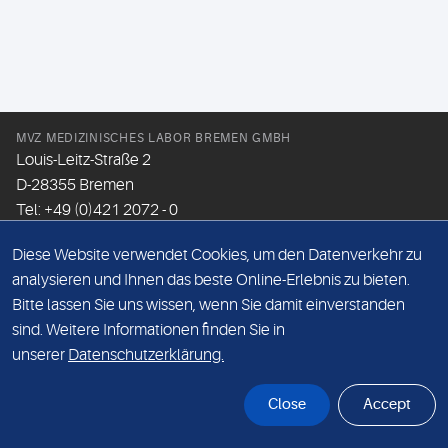
MVZ MEDIZINISCHES LABOR BREMEN GMBH
Louis-Leitz-Straße 2
D-28355 Bremen
Tel: +49 (0)421 2072 - 0
Fax: +49 (0)421 2072 - 167
Diese Website verwendet Cookies, um den Datenverkehr zu
Email:
info@mlhb.de
analysieren und Ihnen das beste Online-Erlebnis zu bieten.
Bitte lassen Sie uns wissen, wenn Sie damit einverstanden
DATENSCHUTZ
sind. Weitere Informationen finden Sie in
IMPRESSUM
unserer
Datenschutzerklärung.
ONLINE-SUPPORT
Close
Accept
© Sonic Healthcare 2026